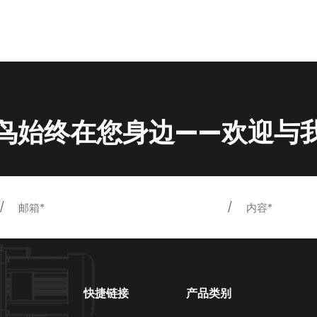
鸟始终在您身边——欢迎与
/
/
快捷链接
产品类别