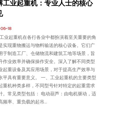
解工业起重机：专业人士的核心
见
-06-18
 工业起重机在各行各业中都扮演着至关重要的角
是实现重物搬运与物料输送的核心设备。它们广
用于制造工厂、仓储物流和建筑工地等场景，旨
升作业效率并确保操作安全。深入了解不同类型
业起重设备及其应用场景，对于提高生产效率与
水平具有重要意义。 一、工业起重机的主要类型
起重机种类多样，不同型号针对特定的起重需求
计。常见类型包括： 电动葫芦：由电机驱动，适
高频率、重负载的起吊...