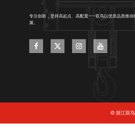
专注创新，坚持高起点、高配置——双鸟以优质品质推动
展。
©
浙江双鸟