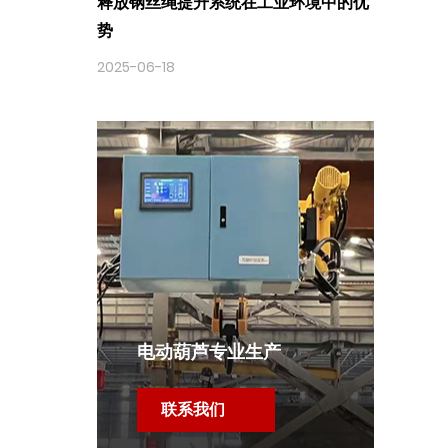
释放钢丝绳提升系统在工业环境中的优
势
2025-06-18
电动葫芦专业生产
联系我们