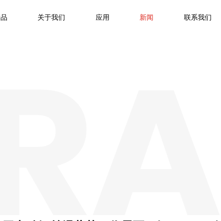
产品
关于我们
应用
新闻
联系我们
RA