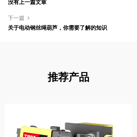
没有上一篇文章
下一篇
关于电动钢丝绳葫芦，你需要了解的知识
推荐产品