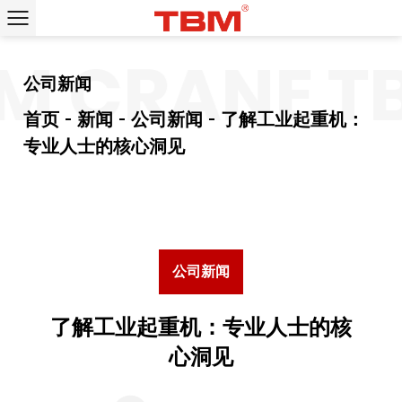
M CRANE
TB
公司新闻
首页
新闻
公司新闻
了解工业起重机：
专业人士的核心洞见
公司新闻
了解工业起重机：专业人士的核
心洞见