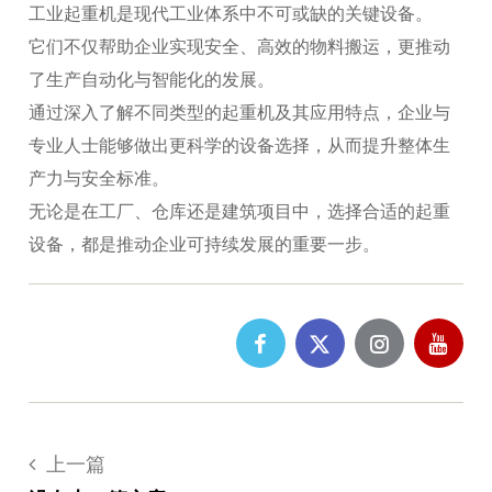
工业起重机是现代工业体系中不可或缺的关键设备。
它们不仅帮助企业实现安全、高效的物料搬运，更推动
了生产自动化与智能化的发展。
通过深入了解不同类型的起重机及其应用特点，企业与
专业人士能够做出更科学的设备选择，从而提升整体生
产力与安全标准。
无论是在工厂、仓库还是建筑项目中，选择合适的起重
设备，都是推动企业可持续发展的重要一步。
上一篇