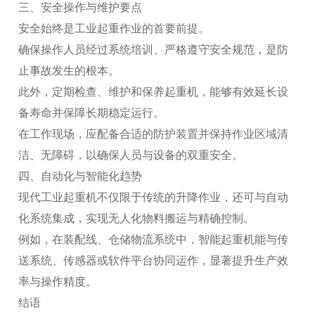
三、安全操作与维护要点
安全始终是工业起重作业的首要前提。
确保操作人员经过系统培训、严格遵守安全规范，是防
止事故发生的根本。
此外，定期检查、维护和保养起重机，能够有效延长设
备寿命并保障长期稳定运行。
在工作现场，应配备合适的防护装置并保持作业区域清
洁、无障碍，以确保人员与设备的双重安全。
四、自动化与智能化趋势
现代工业起重机不仅限于传统的升降作业，还可与自动
化系统集成，实现无人化物料搬运与精确控制。
例如，在装配线、仓储物流系统中，智能起重机能与传
送系统、传感器或软件平台协同运作，显著提升生产效
率与操作精度。
结语