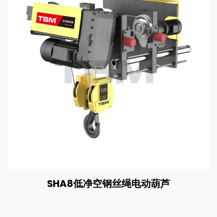
SHA8低净空钢丝绳电动葫芦