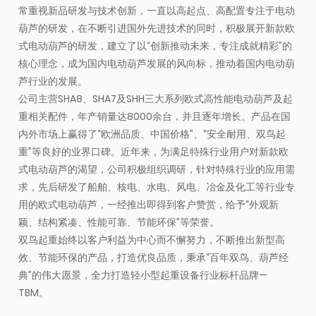
常重视新品研发与技术创新，一直以高起点、高配置专注于电动
葫芦的研发，在不断引进国外先进技术的同时，积极展开新款欧
式电动葫芦的研发，建立了以“创新推动未来，专注成就精彩”的
核心理念，成为国内电动葫芦发展的风向标，推动着国内电动葫
芦行业的发展。
公司主营SHA8、SHA7及SHH三大系列欧式高性能电动葫芦及起
重相关配件，年产销量达8000余台，并且逐年增长。产品在国
内外市场上赢得了“欧洲品质、中国价格”、“安全耐用、双鸟起
重”等良好的业界口碑。近年来，为满足特殊行业用户对新款欧
式电动葫芦的渴望，公司积极组织调研，针对特殊行业的应用需
求，先后研发了船舶、核电、水电、风电、冶金及化工等行业专
用的欧式电动葫芦，一经推出即得到客户赞赏，给予“外观新
颖、结构紧凑、性能可靠、节能环保”等荣誉。
双鸟起重始终以客户利益为中心而不懈努力，不断推出新型高
效、节能环保的产品，打造优良品质，秉承“百年双鸟、葫芦经
典”的伟大愿景，全力打造轻小型起重设备行业标杆品牌—
TBM。