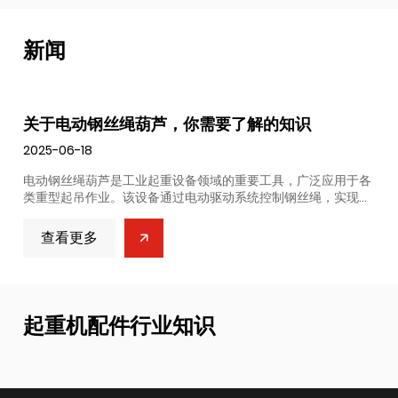
新闻
需要了解的知识
释放钢丝绳提升系统在工业
2025-06-18
领域的重要工具，广泛应用于各
在当今快节奏的工业时代，效率与安
动驱动系统控制钢丝绳，实现负
心目标。事实证明，钢丝绳提升系统
效、安全的特性赢得行业青睐。
不可替代的价值。作为现代起重设备
芦的优势在于承载能力更强、耐
以卓越的性能和多功能性广泛应用于
查看更多
色的抗拉强度和耐磨性，能够胜
了生产效率与安全水平。 一、增强的
。 目前，这类设备被广泛应用于
最突出的优势之一是其强大的起重能
及其他重型作业场景。双鸟电动
的承载性能，它们能够轻松应对重型
运任务...
起重机配件行业知识