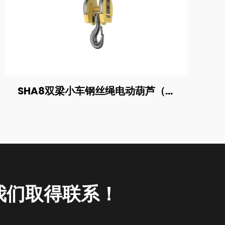
SHA8双梁小车钢丝绳电动葫芦（单
卷筒）-BS型
我们取得联系！