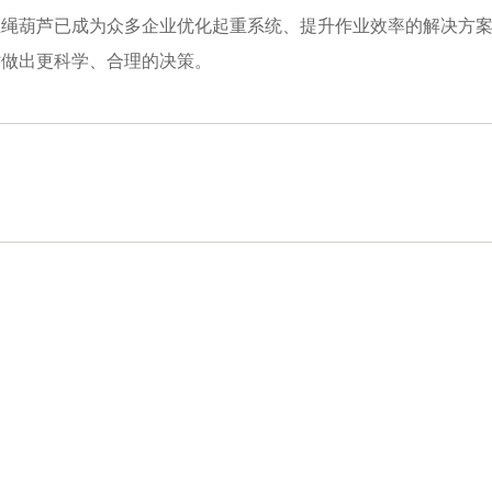
丝绳葫芦已成为众多企业优化起重系统、提升作业效率的解决方
时做出更科学、合理的决策。