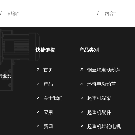
/
/
快捷链接
产品类别
首页
钢丝绳电动葫芦
行业发
产品
环链电动葫芦
关于我们
起重机端梁
应用
起重机配件
新闻
起重机齿轮电机