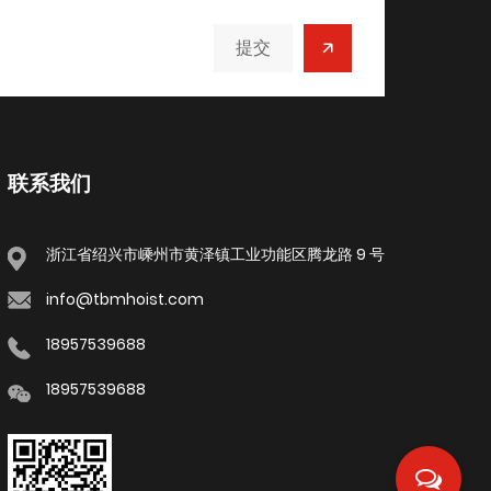
提交
联系我们
浙江省绍兴市嵊州市黄泽镇工业功能区腾龙路 9 号
info@tbmhoist.com
18957539688
18957539688