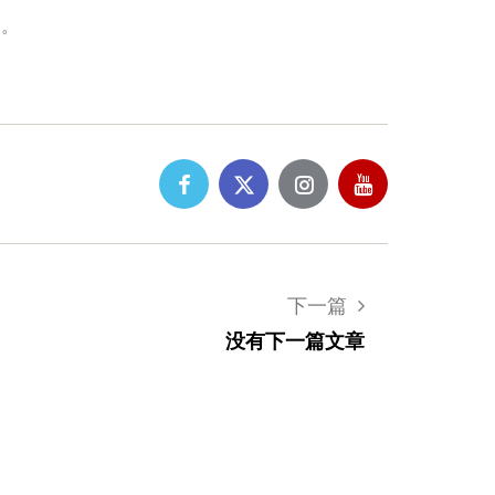
案。
下一篇
没有下一篇文章