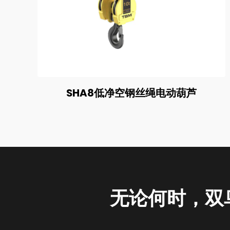
SHA8低净空钢丝绳电动葫芦
无论何时，双