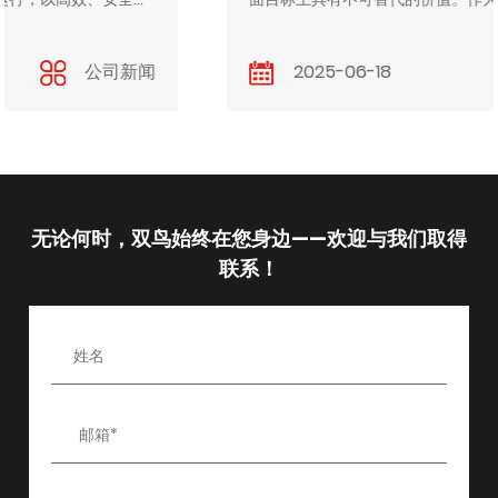
组成部分，这类系统以卓越的性能和多功能性广泛应用于
各类工业场景，极大地提升了生产效率与安全水平。 一、
增强的起重能力 钢丝绳提升系统最突出的优势之一是其强
2025-06-18
行业新闻
大的起重能力。凭借坚固的结构与优异的承载性能，它们
能够轻松应对重型物料、机械设备及成品的搬运任务...
无论何时，双鸟始终在您身边——欢迎与我们取得
联系！
/